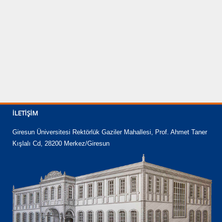
İLETIŞIM
Giresun Üniversitesi Rektörlük Gaziler Mahallesi, Prof. Ahmet Taner
Kışlalı Cd, 28200 Merkez/Giresun