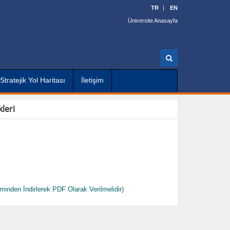
TR
EN
Üniversite Anasayfa
A
r
a
Stratejik Yol Haritası
İletişim
leri
den İndirlerek PDF Olarak Verilmelidir)