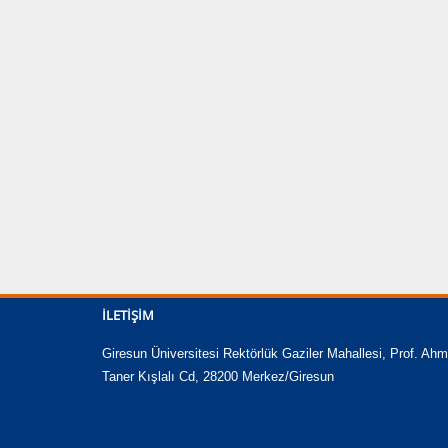
İLETIŞIM
Giresun Üniversitesi Rektörlük Gaziler Mahallesi, Prof. Ahm
Taner Kışlalı Cd, 28200 Merkez/Giresun