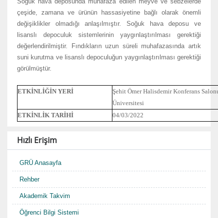
Soğuk hava deposunda muhafaza edilen meyve ve sebzelerde
çeşide, zamana ve ürünün hassasiyetine bağlı olarak önemli
değişiklikler olmadığı anlaşılmıştır. Soğuk hava deposu ve
lisanslı depoculuk sistemlerinin yaygınlaştırılması gerektiği
değerlendirilmiştir. Fındıkların uzun süreli muhafazasında artık
suni kurutma ve lisanslı depoculuğun yaygınlaştırılması gerektiği
görülmüştür.
ETKİNLİĞİN YERİ
Şehit Ömer Halisdemir Konferans Salonu
Üniversitesi
ETKİNLİK TARİHİ
04/03/2022
Hızlı Erişim
GRÜ Anasayfa
Rehber
Akademik Takvim
Öğrenci Bilgi Sistemi