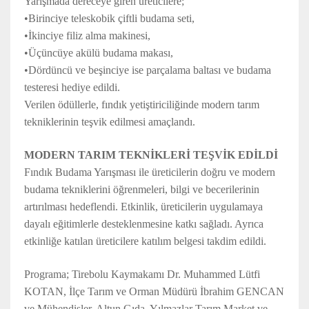
Yarışmada dereceye giren üreticilere;
•Birinciye teleskobik çiftli budama seti,
•İkinciye filiz alma makinesi,
•Üçüncüye akülü budama makası,
•Dördüncü ve beşinciye ise parçalama baltası ve budama
testeresi hediye edildi.
Verilen ödüllerle, fındık yetiştiriciliğinde modern tarım
tekniklerinin teşvik edilmesi amaçlandı.
MODERN TARIM TEKNİKLERİ TEŞVİK EDİLDİ
Fındık Budama Yarışması ile üreticilerin doğru ve modern
budama tekniklerini öğrenmeleri, bilgi ve becerilerinin
artırılması hedeflendi. Etkinlik, üreticilerin uygulamaya
dayalı eğitimlerle desteklenmesine katkı sağladı. Ayrıca
etkinliğe katılan üreticilere katılım belgesi takdim edildi.
Programa; Tirebolu Kaymakamı Dr. Muhammed Lütfi
KOTAN, İlçe Tarım ve Orman Müdürü İbrahim GENCAN
ve Mühendisler, Altun Gıda, Yılmazlar Tarım Market ve